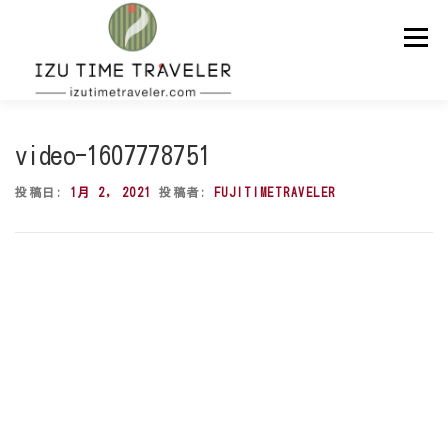
コ
ン
メニュー
テ
ン
ツ
へ
ス
ホーム
予約
温泉
BBQ
周辺スポット
キ
video-1607778751
ッ
プ
投稿日:
1月 2, 2021
投稿者:
FUJITIMETRAVELER
問い合わせ
ENGLISH
動
画
プ
レ
ー
ヤ
ー