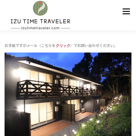
コ
ン
メニュー
テ
ン
ツ
へ
ス
ホーム
予約
温泉
BBQ
周辺スポット
キ
お手数ですがメール（こちらを
クリック
）でお問い合わせください。
ッ
プ
問い合わせ
ENGLISH