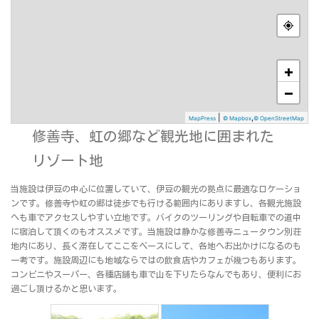
+
−
|
,
MapPress
© Mapbox
© OpenStreetMap
修善寺、虹の郷など観光地に囲まれた
リゾート地
当施設は伊豆の中心に位置していて、伊豆の観光の拠点に最適なロケーショ
ンです。修善寺や虹の郷は徒歩でも行ける範囲内にありますし、各観光施設
へも車でアクセスしやすい立地です。バイクのツーリングや自転車での道中
に宿泊して頂くのもオススメです。当施設は静かな修善寺ニュータウン別荘
地内にあり、長く滞在してここをベースにして、各地へお出かけになるのも
一考です。施設周辺にも地域ならではの飲食店やカフェが幾つもあります。
コンビニやスーパー、各種店舗も車で山を下りたらなんでもあり、便利にお
過ごし頂けるかと思います。