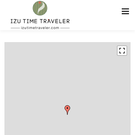
コ
ン
メニュー
テ
ン
ツ
へ
ス
ホーム
予約
温泉
BBQ
周辺スポット
キ
ッ
プ
問い合わせ
ENGLISH