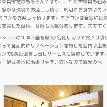
の家具家電はもちろんですが、これに古家具も組み
静かな環境でお過ごし頂け、周辺にお食事やカフェ
ツやファミコンをお楽しみ頂けます。エアコンは全室に
ど充実した設備。食器も人数分あります。来てすぐ
ションの1LDK区画を最大8名貸し切りでお泊り頂
わって全面的にリノベーションを施した室内や上級
ンでBBQ設備貸し出しサービスも実施しています
さ！伊豆各地に出掛けやすい立地なので観光のベー