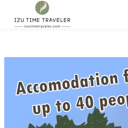
コ
ン
テ
ン
ツ
へ
ス
キ
ッ
プ