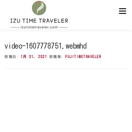
コ
ン
メニュー
テ
ン
ツ
へ
ス
ホーム
予約
温泉
BBQ
周辺スポット
キ
video-1607778751.webmhd
ッ
プ
投稿日:
1月 31, 2021
投稿者:
FUJITIMETRAVELER
問い合わせ
ENGLISH
動
画
プ
レ
ー
ヤ
ー