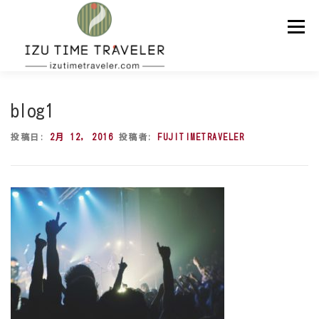
コ
ン
メニュー
テ
ン
ツ
へ
ス
ホーム
予約
温泉
BBQ
周辺スポット
キ
blog1
ッ
プ
投稿日:
2月 12, 2016
投稿者:
FUJITIMETRAVELER
問い合わせ
ENGLISH