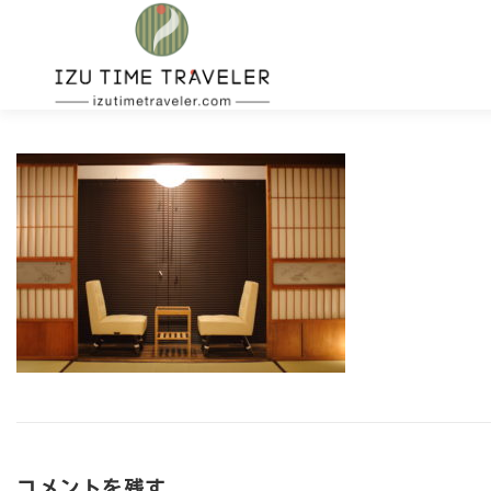
コ
ン
テ
ン
ツ
へ
ス
キ
ッ
プ
コメントを残す