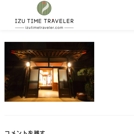
コ
ン
テ
ン
ツ
へ
ス
キ
ッ
プ
コメントを残す