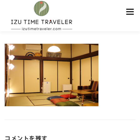
コ
ン
メニュー
テ
ン
ツ
へ
ス
ホーム
予約
温泉
BBQ
周辺スポット
キ
ッ
プ
問い合わせ
ENGLISH
コメントを残す