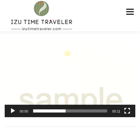
コ
ン
メニュー
テ
ン
ツ
へ
ス
ホーム
予約
温泉
BBQ
周辺スポット
キ
動
ッ
画
プ
プ
レ
問い合わせ
ENGLISH
ー
ヤ
ー
00:00
00:11