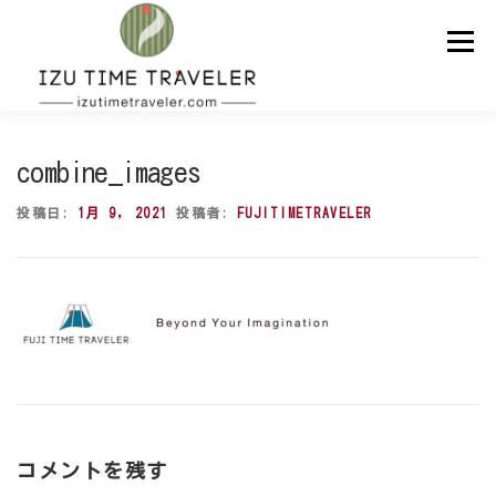
コ
ン
メニュー
テ
ン
ツ
へ
ス
ホーム
予約
温泉
BBQ
周辺スポット
キ
combine_images
ッ
プ
投稿日:
1月 9, 2021
投稿者:
FUJITIMETRAVELER
問い合わせ
ENGLISH
コメントを残す