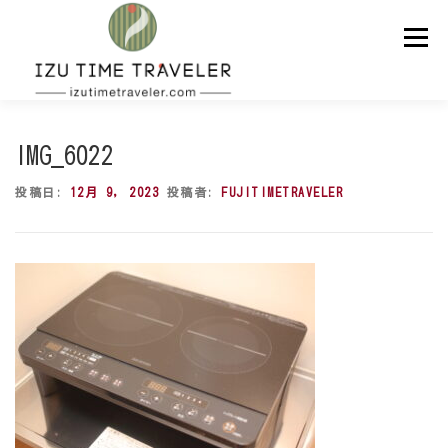
コ
ン
メニュー
テ
ン
ツ
へ
ス
ホーム
予約
温泉
BBQ
周辺スポット
キ
IMG_6022
ッ
プ
投稿日:
12月 9, 2023
投稿者:
FUJITIMETRAVELER
問い合わせ
ENGLISH