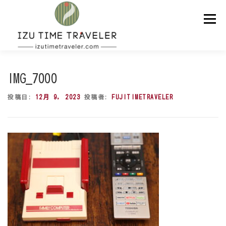
コ
ン
メニュー
テ
ン
ツ
へ
ス
ホーム
予約
温泉
BBQ
周辺スポット
キ
IMG_7000
ッ
プ
投稿日:
12月 9, 2023
投稿者:
FUJITIMETRAVELER
問い合わせ
ENGLISH