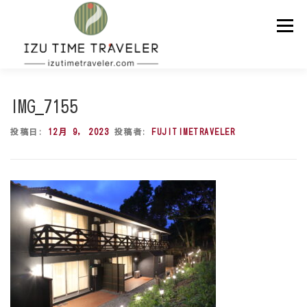
コ
ン
メニュー
テ
ン
ツ
へ
ス
ホーム
予約
温泉
BBQ
周辺スポット
キ
IMG_7155
ッ
プ
投稿日:
12月 9, 2023
投稿者:
FUJITIMETRAVELER
問い合わせ
ENGLISH