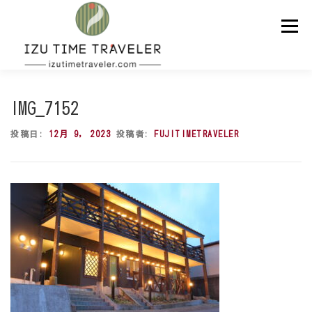
コ
ン
メニュー
テ
ン
ツ
へ
ス
ホーム
予約
温泉
BBQ
周辺スポット
キ
IMG_7152
ッ
プ
投稿日:
12月 9, 2023
投稿者:
FUJITIMETRAVELER
問い合わせ
ENGLISH