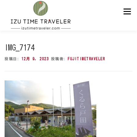
コ
ン
メニュー
テ
ン
ツ
へ
ス
ホーム
予約
温泉
BBQ
周辺スポット
キ
IMG_7174
ッ
プ
投稿日:
12月 9, 2023
投稿者:
FUJITIMETRAVELER
問い合わせ
ENGLISH