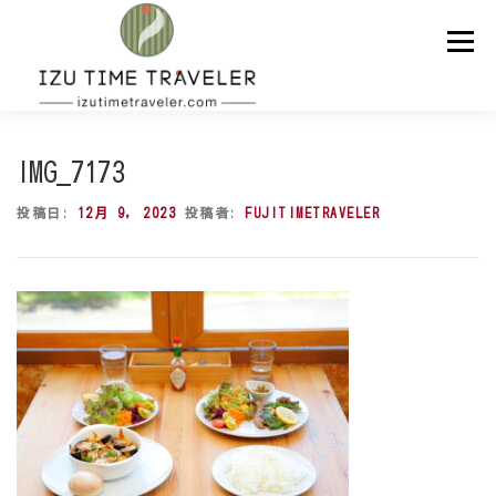
コ
ン
メニュー
テ
ン
ツ
へ
ス
ホーム
予約
温泉
BBQ
周辺スポット
キ
IMG_7173
ッ
プ
投稿日:
12月 9, 2023
投稿者:
FUJITIMETRAVELER
問い合わせ
ENGLISH