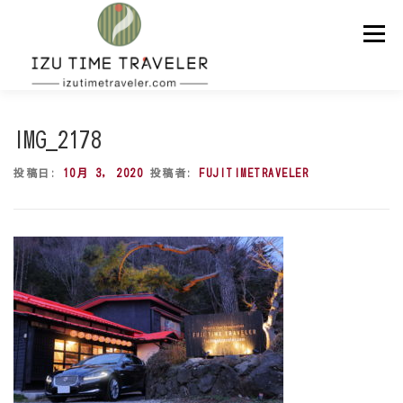
コ
ン
メニュー
テ
ン
ツ
へ
ス
ホーム
予約
温泉
BBQ
周辺スポット
キ
IMG_2178
ッ
プ
投稿日:
10月 3, 2020
投稿者:
FUJITIMETRAVELER
問い合わせ
ENGLISH