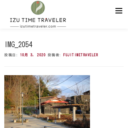
コ
ン
メニュー
テ
ン
ツ
へ
ス
ホーム
予約
温泉
BBQ
周辺スポット
キ
IMG_2054
ッ
プ
投稿日:
10月 3, 2020
投稿者:
FUJITIMETRAVELER
問い合わせ
ENGLISH