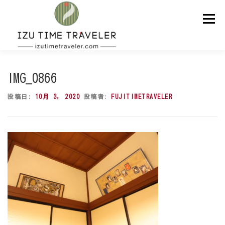
コ
ン
メニュー
テ
ン
ツ
へ
ス
ホーム
予約
温泉
BBQ
周辺スポット
キ
IMG_0866
ッ
プ
投稿日:
10月 3, 2020
投稿者:
FUJITIMETRAVELER
問い合わせ
ENGLISH