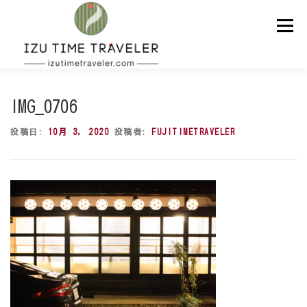
コ
ン
メニュー
テ
ン
ツ
へ
ス
ホーム
予約
温泉
BBQ
周辺スポット
キ
IMG_0706
ッ
プ
投稿日:
10月 3, 2020
投稿者:
FUJITIMETRAVELER
問い合わせ
ENGLISH