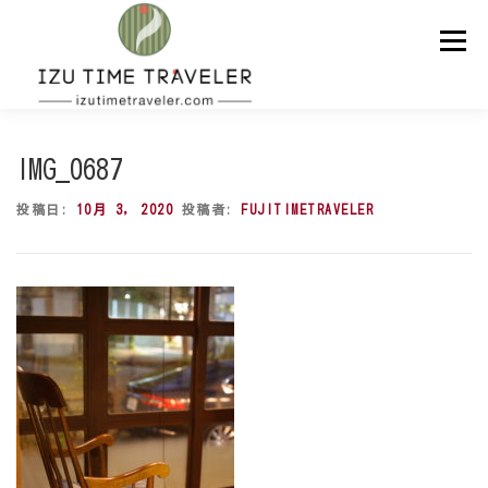
コ
ン
メニュー
テ
ン
ツ
へ
ス
ホーム
予約
温泉
BBQ
周辺スポット
キ
IMG_0687
ッ
プ
投稿日:
10月 3, 2020
投稿者:
FUJITIMETRAVELER
問い合わせ
ENGLISH