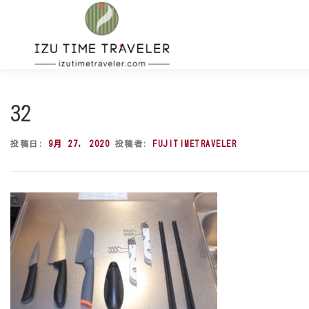
コ
ン
テ
ン
ツ
へ
ス
32
キ
ッ
投稿日:
9月 27, 2020
投稿者:
FUJITIMETRAVELER
プ