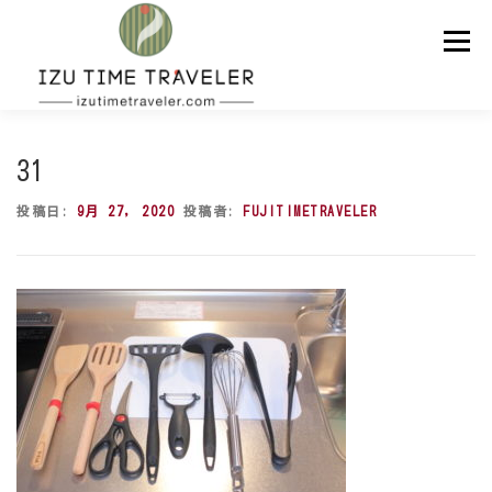
コ
ン
メニュー
テ
ン
ツ
へ
ス
ホーム
予約
温泉
BBQ
周辺スポット
キ
31
ッ
プ
投稿日:
9月 27, 2020
投稿者:
FUJITIMETRAVELER
問い合わせ
ENGLISH