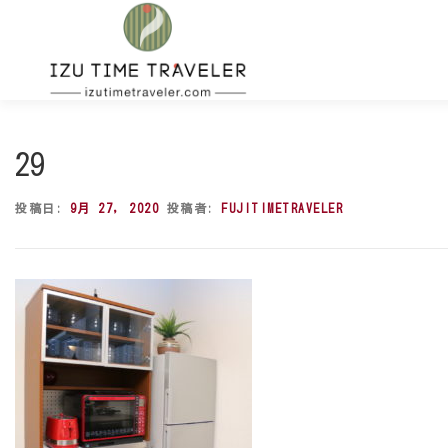
コ
ン
テ
ン
ツ
へ
ス
29
キ
ッ
投稿日:
9月 27, 2020
投稿者:
FUJITIMETRAVELER
プ