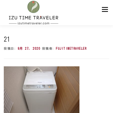
コ
ン
メニュー
テ
ン
ツ
へ
ス
ホーム
予約
温泉
BBQ
周辺スポット
キ
21
ッ
プ
投稿日:
9月 27, 2020
投稿者:
FUJITIMETRAVELER
問い合わせ
ENGLISH