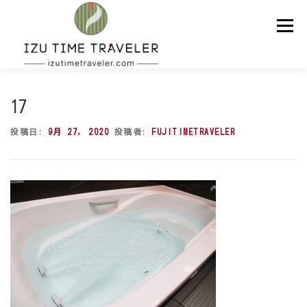
コ
ン
メニュー
テ
ン
ツ
へ
ス
ホーム
予約
温泉
BBQ
周辺スポット
キ
17
ッ
プ
投稿日:
9月 27, 2020
投稿者:
FUJITIMETRAVELER
問い合わせ
ENGLISH