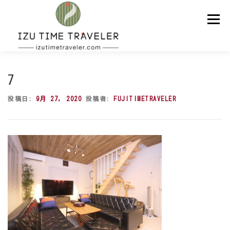
コ
ン
メニュー
テ
ン
ツ
へ
ス
ホーム
予約
温泉
BBQ
周辺スポット
キ
7
ッ
プ
投稿日:
9月 27, 2020
投稿者:
FUJITIMETRAVELER
問い合わせ
ENGLISH