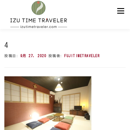
コ
ン
メニュー
テ
ン
ツ
へ
ス
ホーム
予約
温泉
BBQ
周辺スポット
キ
4
ッ
プ
投稿日:
9月 27, 2020
投稿者:
FUJITIMETRAVELER
問い合わせ
ENGLISH