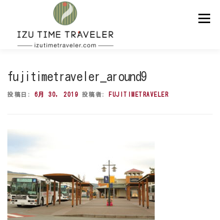
コ
ン
メニュー
テ
ン
ツ
へ
ス
ホーム
予約
温泉
BBQ
周辺スポット
キ
fujitimetraveler_around9
ッ
プ
投稿日:
6月 30, 2019
投稿者:
FUJITIMETRAVELER
問い合わせ
ENGLISH