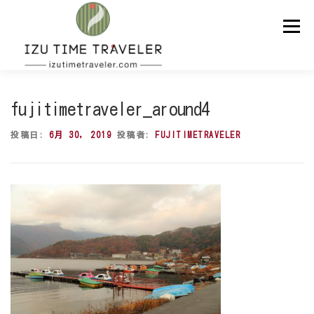
コ
ン
メニュー
テ
ン
ツ
へ
ス
ホーム
予約
温泉
BBQ
周辺スポット
キ
fujitimetraveler_around4
ッ
プ
投稿日:
6月 30, 2019
投稿者:
FUJITIMETRAVELER
問い合わせ
ENGLISH