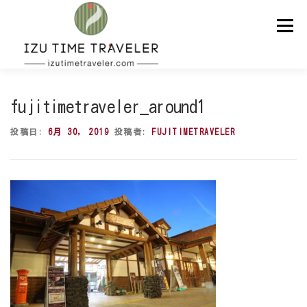
コ
ン
メニュー
テ
ン
ツ
へ
ス
ホーム
予約
温泉
BBQ
周辺スポット
キ
fujitimetraveler_around1
ッ
プ
投稿日:
6月 30, 2019
投稿者:
FUJITIMETRAVELER
問い合わせ
ENGLISH