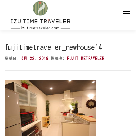
コ
ン
メニュー
テ
ン
ツ
へ
ス
ホーム
予約
温泉
BBQ
周辺スポット
キ
fujitimetraveler_newhouse14
ッ
プ
投稿日:
6月 22, 2019
投稿者:
FUJITIMETRAVELER
問い合わせ
ENGLISH