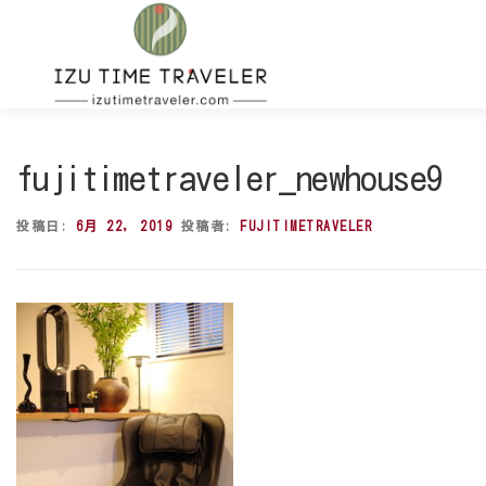
コ
ン
テ
ン
ツ
へ
ス
fujitimetraveler_newhouse9
キ
ッ
投稿日:
6月 22, 2019
投稿者:
FUJITIMETRAVELER
プ