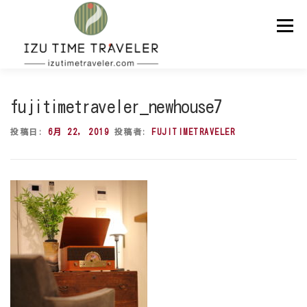
コ
ン
メニュー
テ
ン
ツ
へ
ス
ホーム
予約
温泉
BBQ
周辺スポット
キ
fujitimetraveler_newhouse7
ッ
プ
投稿日:
6月 22, 2019
投稿者:
FUJITIMETRAVELER
問い合わせ
ENGLISH