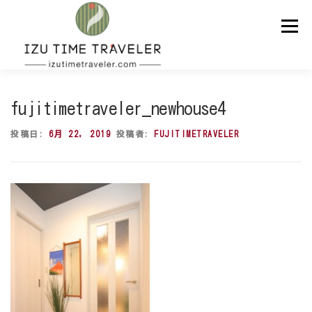
コ
ン
メニュー
テ
ン
ツ
へ
ス
ホーム
予約
温泉
BBQ
周辺スポット
キ
fujitimetraveler_newhouse4
ッ
プ
投稿日:
6月 22, 2019
投稿者:
FUJITIMETRAVELER
問い合わせ
ENGLISH