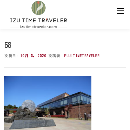
コ
ン
メニュー
テ
ン
ツ
へ
ス
ホーム
予約
温泉
BBQ
周辺スポット
キ
58
ッ
プ
投稿日:
10月 3, 2020
投稿者:
FUJITIMETRAVELER
問い合わせ
ENGLISH