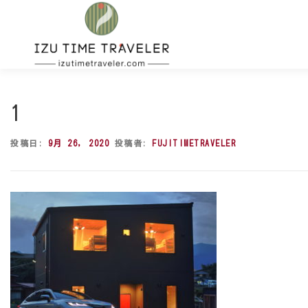
コ
ン
テ
ン
ツ
へ
ス
1
キ
ッ
投稿日:
9月 26, 2020
投稿者:
FUJITIMETRAVELER
プ