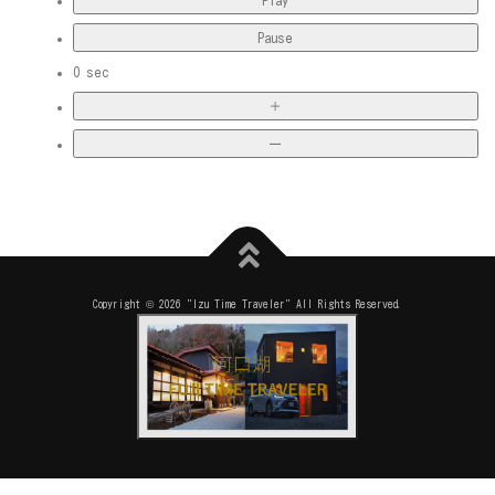
Play
Pause
0
sec
＋
ー
Copyright © 2026 "Izu Time Traveler" All Rights Reserved.