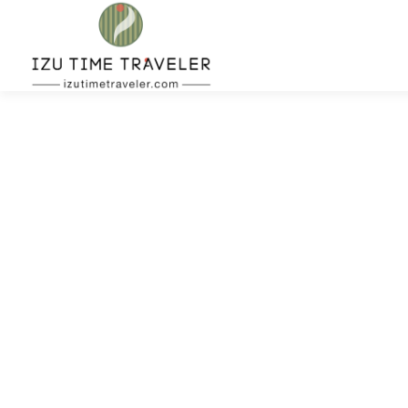
コ
ン
テ
ン
ツ
へ
ス
ホーム
予約
温泉
BBQ
周辺スポット
キ
ッ
プ