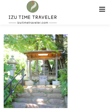
コ
ン
メニュー
テ
ン
ツ
へ
ス
ホーム
予約
温泉
BBQ
周辺スポット
キ
ッ
プ
問い合わせ
ENGLISH