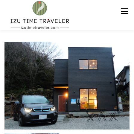
コ
ン
メニュー
テ
ン
ツ
へ
ス
ホーム
予約
温泉
BBQ
周辺スポット
キ
ッ
プ
問い合わせ
ENGLISH