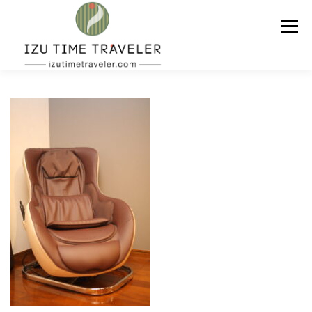
コ
ン
メニュー
テ
ン
ツ
へ
ス
ホーム
予約
温泉
BBQ
周辺スポット
キ
ッ
プ
問い合わせ
ENGLISH