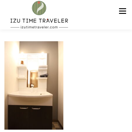
コ
ン
メニュー
テ
ン
ツ
へ
ス
ホーム
予約
温泉
BBQ
周辺スポット
キ
ッ
プ
問い合わせ
ENGLISH