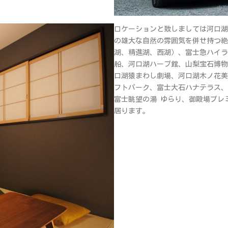
ロケーションと致しましては河口湖
の雄大な自然の雰囲気を併せ持つ絶
湖、精進湖、西湖）、富士急ハイラ
船、河口湖ハーブ館、山梨宝石博物
口湖猿まわし劇場、河口湖木ノ花美
フトパーク、富士大石ハナテラス、
富士眺望の湯 ゆらり、御殿場プレ
居ります。