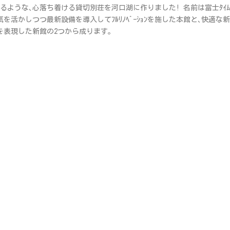
ような､心落ち着ける貸切別荘を河口湖に作りました! 名前は富士ﾀｲﾑ
囲気を活かしつつ最新設備を導入してﾌﾙﾘﾉﾍﾞｰｼｮﾝを施した本館と､快適な新
観を表現した新館の2つから成ります｡