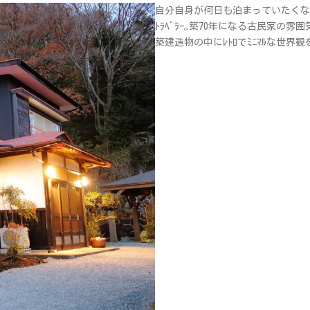
自分自身が何日も泊まっていたくなる
ﾄﾗﾍﾞﾗｰ｡築70年になる古民家の雰
築建造物の中にﾚﾄﾛでﾐﾆﾏﾙな世界