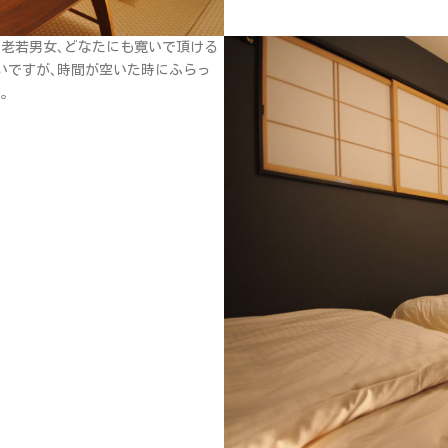
す｡老若男女､どなたにも寛いで頂ける
いですが､時間が空いた時にふらっ
｡